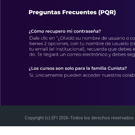
Última modificación: miércoles, 6 de agosto de 2025, 16:11
Copyright (c) EFI
2026
-Todos los derechos reservados.
English
Español - Internacional
Scroll to top