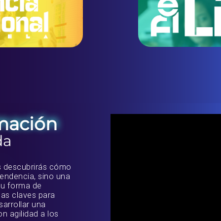
mación
da
s descubrirás cómo
tendencia, sino una
tu forma de
las claves para
arrollar una
on agilidad a los