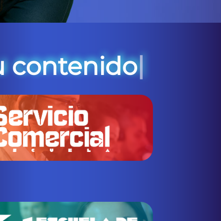
|
nuestras es
s y su